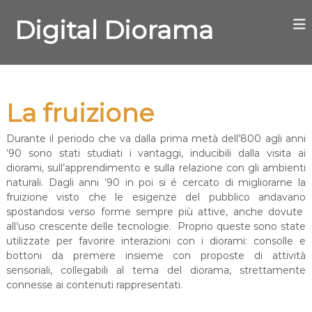
S
a
Digital Diorama
l
t
a
a
l
La fruizione
c
o
n
Durante il periodo che va dalla prima metà dell’800 agli anni
t
’90 sono stati studiati i vantaggi, inducibili dalla visita ai
e
diorami, sull’apprendimento e sulla relazione con gli ambienti
n
naturali. Dagli anni ’90 in poi si é cercato di migliorarne la
u
fruizione visto che le esigenze del pubblico andavano
t
spostandosi verso forme sempre più attive, anche dovute
o
all’uso crescente delle tecnologie. Proprio queste sono state
utilizzate per favorire interazioni con i diorami: consolle e
bottoni da premere insieme con proposte di attività
sensoriali, collegabili al tema del diorama, strettamente
connesse ai contenuti rappresentati.