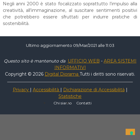
Negli anni 2000 è stato focalizzato soprattutto l’impulso alla
creatività, all’immaginazione, al suscitare sentimenti positivi
che potrebbero essere sfruttati per indurre pratiche di
sostenibilità.
Ultimo aggiornamento 09/Mar/2021 alle 11:03
Questo sito è mantenuto da
UFFICIO WEB
-
AREA SISTEMI
INFORMATIVI
Copyright © 2026
Digital Diorama
Tutti i diritti sono riservati.
Privacy
|
Accessibilità
|
Dichiarazione di Accessibilità
|
Statistiche
Chi siamo
Contatti