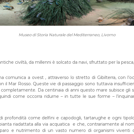
Museo di Storia Naturale del Mediterraneo, Livorno
tiche civiltà, da millenni è solcato da navi, sfruttato per la pesc
unica a ovest , attraverso lo stretto di Gibilterra, con l’ocea
n il Mar Rosso. Queste vie di passaggio sono tuttavia insuffici
completamente. Da centinaia di anni questo mare subisce gli scar
 quindi come occorra ridurne – in tutte le sue forme – l’inqui
di profondità come delfini e capodogli, tartarughe e ogni tipolo
pianta riadattata alla via acquatica e che, contrariamente al 
iparo e nutrimento di un vasto numero di organismi viventi c