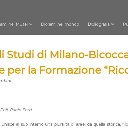
rami nei Musei
Diorami nel mondo
Bibliografia
Pu
li Studi di Milano-Bicocc
 per la Formazione “Ric
mbini
Poli, Paolo Ferri
isce al suo interno una pluralità di aree: da quella storica, fi