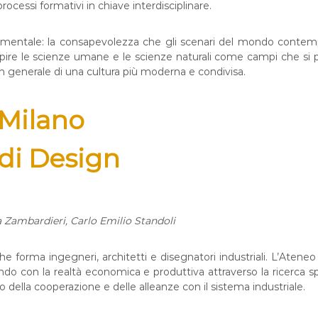
rocessi formativi in chiave interdisciplinare.
timentale: la consapevolezza che gli scenari del mondo contem
ire le scienze umane e le scienze naturali come campi che si p
 in generale di una cultura più moderna e condivisa.
 Milano
di Design
 Zambardieri, Carlo Emilio Standoli
che forma ingegneri, architetti e disegnatori industriali. L’Atene
ndo con la realtà economica e produttiva attraverso la ricerca spe
llo della cooperazione e delle alleanze con il sistema industriale.