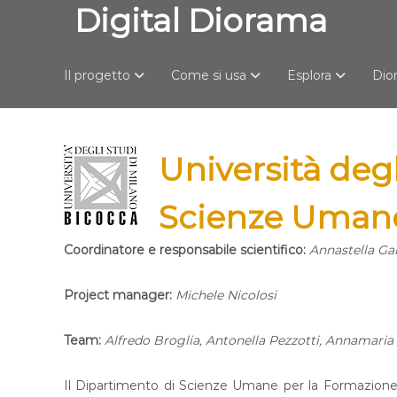
S
Digital Diorama
a
l
t
Il progetto
Come si usa
Esplora
Dio
a
a
l
c
o
Università deg
n
t
Scienze Umane
e
n
u
Coordinatore e responsabile scientifico:
Annastella Ga
t
o
Project manager:
Michele Nicolosi
Team:
Alfredo Broglia, Antonella Pezzotti, Annamaria 
Il Dipartimento di Scienze Umane per la Formazione un