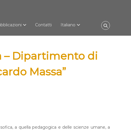
bblicazioni
Contatti
Italiano
a – Dipartimento di
cardo Massa”
losofica, a quella pedagogica e delle scienze umane, a