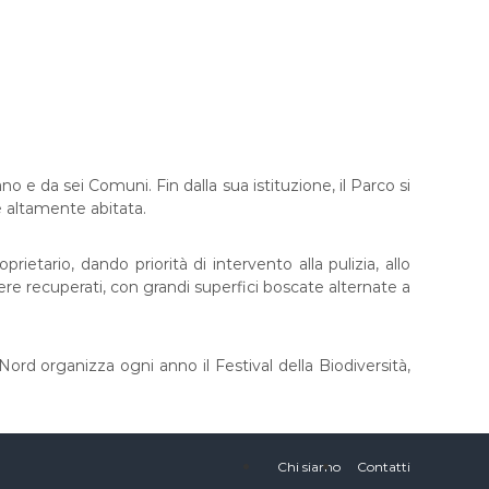
 e da sei Comuni. Fin dalla sua istituzione, il Parco si
e altamente abitata.
rietario, dando priorità di intervento alla pulizia, allo
sere recuperati, con grandi superfici boscate alternate a
Nord organizza ogni anno il Festival della Biodiversità,
Chi siamo
Contatti