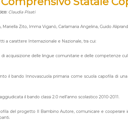
o Comprensivo Statale C
ico:
Claudia Pisati
ela, Mariella Zito, Imma Viganò, Carlamaria Angelina, Guido Alipra
ti a carattere Internazionale e Nazionale, tra cui:
 di acquisizione delle lingue comunitarie e delle competenze cultur
 bando Innovascuola primaria come scuola capofila di una rete d
aggiudicata il bando classi 2.0 nell’anno scolastico 2010-2011.
a del progetto Il Bambino Autore, comunicare e cooperare in I
panti.