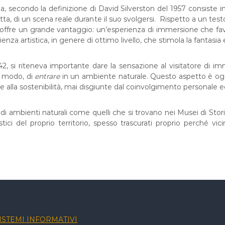
, secondo la definizione di David Silverston del 1957 consiste i
ta, di un scena reale durante il suo svolgersi. Rispetto a un test
 offre un grande vantaggio: un’esperienza di immersione che favo
enza artistica, in genere di ottimo livello, che stimola la fantasia e
42, si riteneva importante dare la sensazione al visitatore di i
l modo, di
entrare
in un ambiente naturale. Questo aspetto è ogg
 alla sostenibilità, mai disgiunte dal coinvolgimento personale 
di ambienti naturali come quelli che si trovano nei Musei di Stor
ci del proprio territorio, spesso trascurati proprio perché vicini
ISTEMI INFORMATIVI