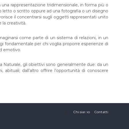
n una rappresentazione tridimensionale, in forma più o
o letto o scritto oppure ad una fotografia o un disegno
risce il concentrarsi sugli oggetti rappresentati unito
 la creatività.
mmaginarsi come parte di un sistema di relazioni, in un
i fondamentale per chi voglia proporre esperienze di
ed emotivo.
ia Naturale, gli obiettivi sono generalmente due: da un
, abituali; dall’altro offrire l’opportunità di conoscere
Chi siamo
Contatti