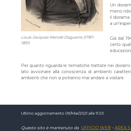
Un diorama
meno ridot
il diorama
a un’esperi
Louis-Jacques-Mandé Daguerre (1787–
Già dal 19
1851)
certo qua
educazione
Per quanto riguarda le tematiche trattate nei diorami 
lato avvicinare alla conoscenza di ambienti caratteristi
ambienti che non si potranno mai andare a visitare.
Ultimo aggiornamento 09/Mar/2021 alle 11:03
Questo sito è mantenuto da
UFFICIO WEB
-
AREA S