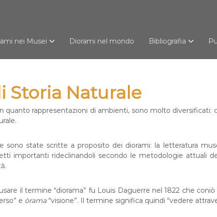
rami nei Musei
Diorami nel mondo
Bibliografia
Pu
i Storia Naturale
 in quanto rappresentazioni di ambienti, sono molto diversificati: 
urale.
e sono state scritte a proposito dei diorami: la letteratura 
etti importanti rideclinandoli secondo le metodologie attuali d
tà.
 usare il termine “diorama” fu Louis Daguerre nel 1822 che coniò 
erso” e
òrama
“visione”. Il termine significa quindi “vedere attra