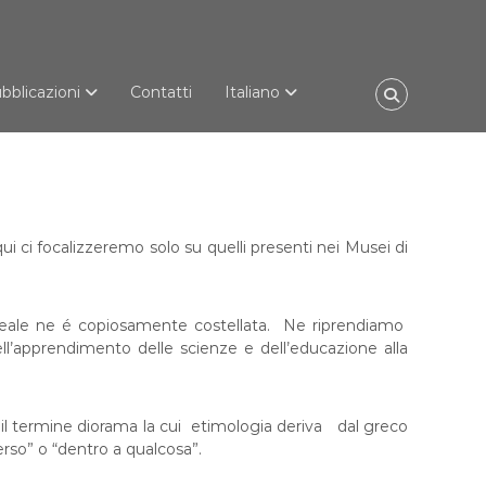
bblicazioni
Contatti
Italiano
qui ci focalizzeremo solo su quelli presenti nei Musei di
museale ne é copiosamente costellata. Ne riprendiamo
ell’apprendimento delle scienze e dell’educazione alla
il termine diorama la cui etimologia deriva
dal greco
verso” o “dentro a qualcosa”.