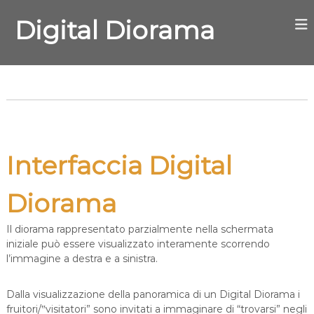
S
a
Digital Diorama
l
t
a
a
l
c
o
n
t
Interfaccia Digital
e
n
Diorama
u
t
o
Il diorama rappresentato parzialmente nella schermata
iniziale può essere visualizzato interamente scorrendo
l’immagine a destra e a sinistra.
Dalla visualizzazione della panoramica di un Digital Diorama i
fruitori/‟visitatori” sono invitati a immaginare di “trovarsi” negli