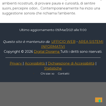
ambienti ricostruiti, di provare paura e curiosità, di sentire
suoni, percepire odori… Contemporaneamente ha inizio una
suggestione sonora che richiama l’ambiente.
Ultimo aggiornamento 09/Mar/2021 alle 11:00
Questo sito è mantenuto da
UFFICIO WEB
-
AREA SISTEMI
INFORMATIVI
Copyright © 2026
Digital Diorama
Tutti i diritti sono riservati.
Privacy
|
Accessibilità
|
Dichiarazione di Accessibilità
|
Statistiche
Chi siamo
Contatti