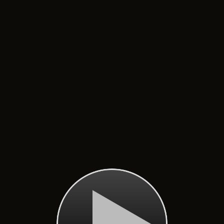
Foresta boreale canadese